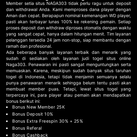
Member setia situs NAGA303 tidak perlu ragu untuk deposit
dan withdrawal Anda. Kami memproses dana player dengan
Aman dan cepat. Berapapun nominal kemenangan WD player,
pasti akan terbayar lunas 100% ke rekening pemain. Setiap
proses deposit dan withdraw diproses otomatis dengan waktu
yang sangat cepat, hanya dalam hitungan menit. Tim layanan
pelanggan tersedia 24 jam non-stop, siap membantu dengan
ramah dan profesional.
Ada beberapa banyak layanan terbaik dan menarik yang
sudah di sediakan oleh layanan judi togel situs online
Naga303. Penawaran ini pasti sangat menguntungkan serta
memuaskan. Karena, meskipun sudah banyak situs taruhan
togel di Indonesia, tetapi tidak menjamin semuanya selalu
punya penawaran menarik sehingga belum tentu pasti akan
membuat member puas. Tetapi, lewat situs togel yang
terpercaya ini, para player atau pemain akan mendapatkan
bonus berikut ini:
Bonus New Member 25K
Bonus Deposit 10%
Bonus Extra Freespin 30% + 25%
Bonus Referal
Bonus Cashback