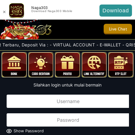
Naga303
Download
×
Download Naga303 Mobile
Live Chat
 Deposit Via : - VIRTUAL ACCOUNT - E-WALLET - QRIS (SCAN BA
Silahkan login untuk mulai bermain
Show Password