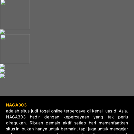
NAGA303
adalah situs judi togel online terpercaya di kenal luas di Asia.
NAGA303 hadir dengan kepercayaan yang tak perlu
diragukan. Ribuan pemain aktif setiap hari memanfaatkan
situs ini bukan hanya untuk bermain, tapi juga untuk mengejar